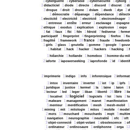
1
1
1
1
cyberguerre
cybersexe
cybersécurité
cyborg
3
1
1
1
8
2
didacticiel
diode
directe
discord
discret
di
3
4
5
1
1
1
2
drogue
droit
drone
dslam
dweb
dye
1
4
1
2
démocratie
dépanage
dépendance
détect
1
8
1
1
3
electicité
electricité
electricté
electroménager
1
1
1
1
1
entrevue
entête
erreur
esclavage
espagne
2
1
1
1
1
ethique
exodus
explication
explosion
expo
1
3
1
1
1
7
1
fat
faux
fbi
fdn
fdroid
fediverse
ferme
1
4
1
1
participatif
fingerprint
fingerprinting
firefox
fi
1
1
28
france
2
1
fragilité
framework
fraude
freedomb
1
2
1
1
9
6
girls
glass
gnutella
gomme
google
gouv
1
1
3
2
4
1
habitat
hack
hacker
hackers
hacking
1
1
1
3
hiéarchie
hollande
homebox
homme-du-mil
2
2
2
2
4
iaforte
iapowerseeking
iaprofonde
id
identi
2
1
1
1
2
imprimerie
indigo
info
inforensique
informat
1
1
2
12
6
1
1
intox
inventaire
inverter
iot
ip
ipfs
1
2
1
1
1
1
1
juridique
justice
kermel
la
laine
laion
2
1
1
1
3
26
3
lecteur
led
leger
liban
liberté
libre
li
logiciel
3
32
3
4
3
2
localnet
logiciels
loi
lois
lo
3
1
2
3
malware
management
manet
manifestation
5
1
6
2
1
menteur
merdification
mesh
mesh-mobil
1
1
1
1
3
4
mining
mit
mitologie
mitos
mobile
model
2
13
1
1
5
mots
mouchard
mouchards
mqtt
multim
1
1
4
1
3
navigation
neurographie
neutralité
nfc
nft
3
1
1
1
objet-connecté
objet-volant
obsolescence
of
1
2
1
1
1
ordinateur
ordinosaure
ordiphonne
orga