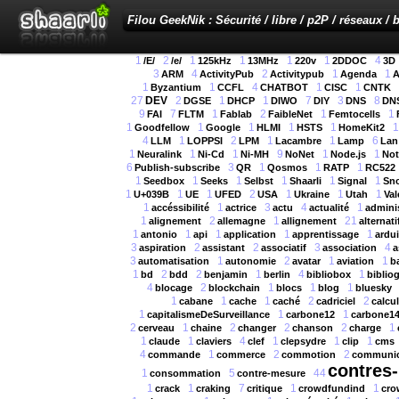
Filou GeekNik : Sécurité / libre / p2P / réseaux / b
1
2
1
1
1
1
4
/E/
/e/
125kHz
13MHz
220v
2DDOC
3D
3
4
2
1
1
ARM
ActivityPub
Activitypub
Agenda
A
1
1
4
1
1
Byzantium
CCFL
CHATBOT
CISC
CNTK
27
DEV
2
1
1
7
3
8
DGSE
DHCP
DIWO
DIY
DNS
DNS
9
7
1
2
1
1
FAI
FLTM
Fablab
FaibleNet
Femtocells
1
1
1
1
1
1
Goodfellow
Google
HLMI
HSTS
HomeKit2
4
1
2
1
1
6
LLM
LOPPSI
LPM
Lacambre
Lamp
Lan
1
1
1
9
1
1
Neuralink
Ni-Cd
Ni-MH
NoNet
Node.js
Not
6
3
1
1
1
Publish-subscribe
QR
Qosmos
RATP
RC522
1
1
1
1
1
1
Seedbox
Seeks
Selbst
Shaarli
Signal
Sn
1
1
1
2
1
1
1
U+039B
UE
UFED
USA
Ukraine
Utah
Val
1
1
3
4
1
accéssibilité
actrice
actu
actualité
adminis
1
2
1
21
alignement
allemagne
allignement
alternati
1
1
1
1
1
antonio
api
application
apprentissage
ardu
3
2
2
3
4
aspiration
assistant
associatif
association
a
3
1
2
1
1
automatisation
autonomie
avatar
aviation
b
1
2
2
1
4
1
bd
bdd
benjamin
berlin
bibliobox
biblio
4
2
1
1
1
blocage
blockchain
blocs
blog
bluesky
1
1
1
2
2
cabane
cache
caché
cadriciel
calcul
1
1
1
capitalismeDeSurveillance
carbone12
carbone1
2
1
2
2
2
1
cerveau
chaine
changer
chanson
charge
1
1
4
1
1
1
claude
claviers
clef
clepsydre
clip
cms
4
1
2
2
commande
commerce
commotion
communic
contres
1
5
44
consommation
contre-mesure
1
1
7
1
1
crack
craking
critique
crowdfundind
cro