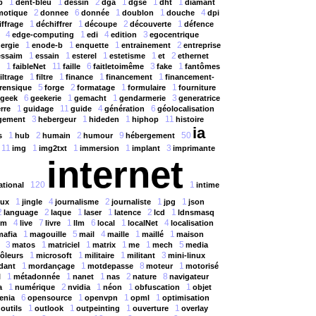
1
1
2
1
1
1
p
dent-bleu
dessin
dga
dgse
dht
diamant
2
6
1
1
4
motique
donnee
donnée
doublon
douche
dpi
1
1
2
1
iffrage
déchiffrer
découpe
découverte
défence
4
1
4
3
edge-computing
edi
edition
egocentrique
1
1
1
2
ergie
enode-b
enquette
entrainement
entreprise
1
1
1
1
2
essaim
essain
esterel
estetisme
et
ethernet
1
11
6
3
1
faibleNet
faille
faitletoimême
fake
fantômes
1
1
1
1
filtrage
filtre
finance
financement
financement-
5
2
1
1
rensique
forge
formatage
formulaire
fourniture
6
1
1
3
geek
geekerie
gemacht
gendarmerie
generatrice
1
11
4
6
rre
guidage
guide
génération
géolocalisation
3
1
1
11
gement
hebergeur
hideden
hiphop
histoire
ia
1
2
2
9
50
s
hub
humain
humour
hébergement
11
1
1
1
3
img
img2txt
immersion
implant
imprimante
internet
120
1
ational
intime
1
4
2
1
1
eux
jingle
journalisme
journaliste
jpg
json
2
2
1
1
2
1
language
laque
laser
latence
lcd
ldnsmasq
4
7
1
6
1
4
um
live
livre
llm
local
localNet
localisation
1
5
4
1
1
mafia
magouille
mail
maille
maillé
maison
3
1
1
1
1
5
matos
matriciel
matrix
me
mech
media
1
1
1
3
ôleurs
microsoft
militaire
militant
mini-linux
1
1
8
1
dant
mordançage
motdepasse
moteur
motorisé
1
1
1
2
8
l
métadonnée
nanet
nas
nature
navigateur
1
2
1
1
1
a
numérique
nvidia
néon
obfuscation
objet
6
1
1
1
enia
opensource
openvpn
opml
optimisation
1
1
1
1
outils
outlook
outpeinting
ouverture
overlay