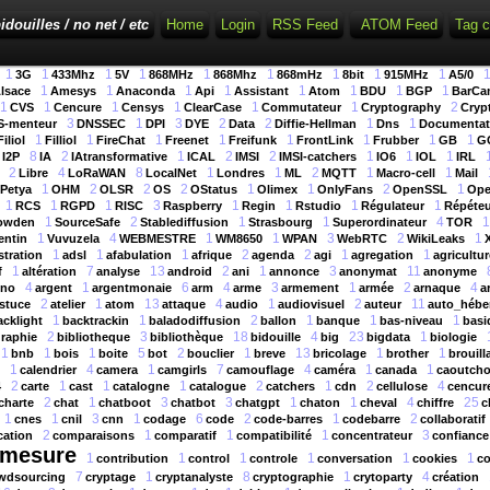
idouilles / no net / etc
Home
Login
RSS Feed
ATOM Feed
Tag c
1
1
1
1
1
1
1
1
1
3G
433Mhz
5V
868MHz
868Mhz
868mHz
8bit
915MHz
A5/0
1
1
1
1
1
1
1
1
lsace
Amesys
Anaconda
Api
Assistant
Atom
BDU
BGP
BarCa
1
1
1
1
1
1
2
CVS
Cencure
Censys
ClearCase
Commutateur
Cryptography
Cryp
3
1
3
2
2
1
1
-menteur
DNSSEC
DPI
DYE
Data
Diffie-Hellman
Dns
Documentat
1
1
1
1
1
1
1
1
Filiol
Filliol
FireChat
Freenet
Freifunk
FrontLink
Frubber
GB
G
8
2
1
2
2
1
1
1
I2P
IA
IAtransformative
ICAL
IMSI
IMSI-catchers
IO6
IOL
IRL
2
4
8
1
1
2
1
1
Libre
LoRaWAN
LocalNet
Londres
ML
MQTT
Macro-cell
Mail
1
2
2
2
1
1
2
1
Petya
OHM
OLSR
OS
OStatus
Olimex
OnlyFans
OpenSSL
Op
1
1
1
3
1
1
1
1
RCS
RGPD
RISC
Raspberry
Regin
Rstudio
Régulateur
Répéteu
1
2
1
1
4
1
owden
SourceSafe
Stablediffusion
Strasbourg
Superordinateur
TOR
1
4
1
1
3
2
1
entin
Vuvuzela
WEBMESTRE
WM8650
WPAN
WebRTC
WikiLeaks
1
1
1
2
2
1
1
tration
adsl
afabulation
afrique
agenda
agi
agregation
agricultur
1
7
13
2
1
3
11
f
altération
analyse
android
ani
annonce
anonymat
anonyme
4
1
6
4
3
1
2
4
ino
argent
argentmonaie
arm
arme
armement
armée
arnaque
a
2
1
13
4
1
2
11
stuce
atelier
atom
attaque
audio
audiovisuel
auteur
auto_hébe
1
1
2
1
1
1
acklight
backtrackin
baladodiffusion
ballon
banque
bas-niveau
basi
2
3
18
4
23
1
graphie
bibliotheque
bibliothèque
bidouille
big
bigdata
biologie
1
1
1
5
2
1
13
1
1
bnb
bois
boite
bot
bouclier
breve
bricolage
brother
brouill
1
4
1
7
4
1
1
calendrier
camera
camgirls
camouflage
caméra
canada
caoutch
2
1
1
1
2
1
2
4
4
carte
cast
catalogne
catalogue
catchers
cdn
cellulose
cencur
2
1
3
3
1
1
4
25
charte
chat
chatboot
chatbot
chatgpt
chaton
cheval
chiffre
c
1
1
3
1
6
2
1
2
cnes
cnil
cnn
codage
code
code-barres
codebarre
collaboratif
2
1
1
1
3
ation
comparaisons
comparatif
compatibilité
concentrateur
confiance
-mesure
1
1
1
1
1
1
contribution
control
controle
conversation
cookies
co
7
1
8
1
4
wdsourcing
cryptage
cryptanalyste
cryptographie
crytoparty
création