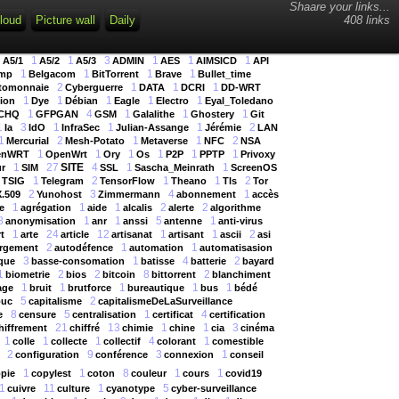
Shaare your links...
loud
Picture wall
Daily
408 links
1
1
1
3
1
1
1
A5/1
A5/2
A5/3
ADMIN
AES
AIMSICD
API
1
1
1
1
mp
Belgacom
BitTorrent
Brave
Bullet_time
2
1
1
1
tomonnaie
Cyberguerre
DATA
DCRI
DD-WRT
1
1
1
1
1
ion
Dye
Débian
Eagle
Electro
Eyal_Toledano
1
4
1
1
1
CHQ
GFPGAN
GSM
Galalithe
Ghostery
Git
1
3
1
1
1
2
Ia
IdO
InfraSec
Julian-Assange
Jérémie
LAN
1
2
1
1
2
Mercurial
Mesh-Potato
Metaverse
NFC
NSA
1
1
1
1
1
1
enWRT
OpenWrt
Ory
Os
P2P
PPTP
Privoxy
1
27
SITE
4
1
1
r
SIM
SSL
Sascha_Meinrath
ScreenOS
1
2
1
1
2
TSIG
Telegram
TensorFlow
Theano
Tls
Tor
2
3
4
1
X.509
Yunohost
Zimmermann
abonnement
accès
1
1
1
2
2
e
agrégation
aide
alcalis
alerte
algorithme
8
1
1
5
1
anonymisation
anr
anssi
antenne
anti-virus
1
24
12
1
1
2
rt
arte
article
artisanat
artisant
ascii
asi
2
1
1
rgement
autodéfence
automation
automatisasion
3
1
4
2
que
basse-consomation
batisse
batterie
bayard
1
2
2
8
2
biometrie
bios
bitcoin
bittorrent
blanchiment
1
1
1
1
1
age
bruit
brutforce
bureautique
bus
bédé
5
2
ouc
capitalisme
capitalismeDeLaSurveillance
8
5
1
4
e
censure
centralisation
certificat
certification
21
13
1
1
3
hiffrement
chiffré
chimie
chine
cia
cinéma
1
1
1
4
1
colle
collecte
collectif
colorant
comestible
2
9
3
1
configuration
conférence
connexion
conseil
1
1
8
1
1
pie
copylest
coton
couleur
cours
covid19
1
11
1
5
cuivre
culture
cyanotype
cyber-surveillance