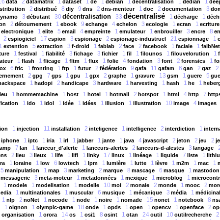
16
2
1
1
1
1
1
1
data
datamatrix
dataset
de
debian
decentralisation
dedian
dee
2
8
9
2
1
2
3
stribution
distribué
diy
dns
dns-menteur
doc
documentation
do
décentralisé
décentralisation
3
30
33
1
1
dynamo
débutant
décharge
déch
2
1
9
4
3
1
1
ion
détournement
ebook
echange
echelon
ecologie
ecran
ecriture
1
5
4
1
1
3
8
electronique
elite
email
empreinte
emulateur
enbrouiller
encre
en
2
17
3
2
21
1
espiogiciel
espion
espionage
espionage-industruel
espionnage
1
5
3
1
2
2
1
1
extention
extraction
f-droid
fablab
face
facebook
faciale
faibNet
1
1
3
3
1
1
1
1
ture
festival
fiabilité
fichage
fichier
fil
filounos
filouvelorution
1
1
1
1
1
4
3
2
1
xateur
flash
flicage
fltm
flux
folie
fondation
font
forensics
fo
6
1
1
1
2
9
11
6
2
2
ox
fric
fronting
ftp
futur
fédération
gafa
gafam
gan
gaz
2
7
1
1
2
1
13
1
5
ernement
gpg
gps
gpu
gpx
graphe
gravure
gsm
guere
gue
1
2
3
1
1
1
1
hackspace
hadopi
handicape
hardware
harvesting
hash
he
heber
1
1
1
1
2
1
4
7
ieu
hommemachine
host
hotel
hotmail
hotspot
html
http
http
1
1
1
1
1
1
10
4
fication
ido
idol
idée
idées
illusion
illustration
image
images
1
11
2
1
2
1
ion
injection
installation
inteligence
intelligence
interdiction
intern
1
1
1
1
1
1
4
2
2
2
iphone
iptc
iria
irl
jabber
jante
java
javascript
jeton
jeu
j
7
1
1
2
3
lamp
lan
lanceur_d'alerte
lanceurs-alertes
lanceurs-d-alestes
langage
2
3
1
1
1
17
1
1
7
1
ens
lieu
lieux
life
lifi
linky
linux
linéage
liquide
liste
lithi
1
1
6
1
1
1
1
1
1
1
ra
loraine
low
lowtech
lpm
lumière
lutte
lèvre
m2m
mac
5
1
3
2
8
6
1
manipulation
map
marketing
marque
mascage
masque
mastodon
3
1
1
1
1
messagerie
meta-moteur
metadonnées
mexique
microblog
microcontr
1
1
1
10
2
2
1
2
modele
modelisation
modelle
moi
monaie
monde
mooc
mor
1
1
6
1
3
1
edia
multinationales
muscular
musique
mécanique
média
médicina
1
2
1
1
1
1
15
1
8
nlp
noNet
nocode
node
noire
nomade
nonet
notebook
ns
1
1
18
1
1
1
1
2
oignon
olympic-game
onde
opds
open
opencv
openface
op
2
1
14
1
8
1
24
10
2
organisation
orora
os
osi1
osint
otan
outil
outilrecherche