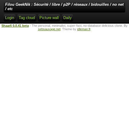
Filou GeekNik : Sécurité / libre / p2P / réseaux / bidouilles / no net
/ etc
Login
Tag cloud
Picture wall
Daily
Shaarli 0.0.41 beta
- The personal, minimalist, super-fast, no-database delicious clone. By
sebsauvage.net
. Theme by
idleman.fr
.