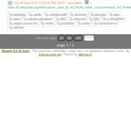
83139.html
-
Thu 04 Aug 2016 11:29:20 PM CEST - permalink
-
https://fr.wikipedia.org/wiki/Liaison_sans_fil_%C3%A0_faible_cons
https://fr.wikipedia.org/wiki/Liaison_sans_fil_%C3%A0_faible_consommation_%C3%
# via nano satellite kineis
bigdata
carte
collaboratif
donnée
google
gps
"La connectivité IoT spatiale pour l’Homme, ses activités et son
gsm
géolocalisation
IdO
internet
IO6
LoRaWAN
environnement"
objet-connecté
onde
portable
radio
surveillance
https://www.youtube.com/watch?v=yebUKIqBn34
WPAN
https://kineis.com/
Links per page:
20
50
100
page 1 / 1
Shaarli 0.0.41 beta
- The personal, minimalist, super-fast, no-database delicious clone. By
sebsauvage.net
. Theme by
idleman.fr
.