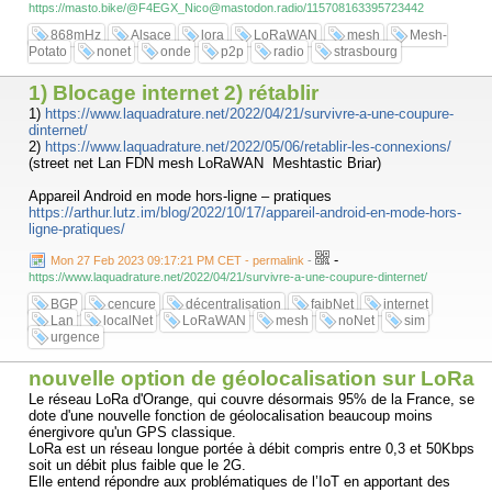
https://masto.bike/@F4EGX_Nico@mastodon.radio/115708163395723442
868mHz
Alsace
lora
LoRaWAN
mesh
Mesh-
Potato
nonet
onde
p2p
radio
strasbourg
1) Blocage internet 2) rétablir
1)
https://www.laquadrature.net/2022/04/21/survivre-a-une-coupure-
dinternet/
2)
https://www.laquadrature.net/2022/05/06/retablir-les-connexions/
(street net Lan FDN mesh LoRaWAN Meshtastic Briar)
Appareil Android en mode hors-ligne – pratiques
https://arthur.lutz.im/blog/2022/10/17/appareil-android-en-mode-hors-
ligne-pratiques/
-
Mon 27 Feb 2023 09:17:21 PM CET - permalink
-
https://www.laquadrature.net/2022/04/21/survivre-a-une-coupure-dinternet/
BGP
cencure
décentralisation
faibNet
internet
Lan
localNet
LoRaWAN
mesh
noNet
sim
urgence
nouvelle option de géolocalisation sur LoRa
Le réseau LoRa d'Orange, qui couvre désormais 95% de la France, se
dote d'une nouvelle fonction de géolocalisation beaucoup moins
énergivore qu'un GPS classique.
LoRa est un réseau longue portée à débit compris entre 0,3 et 50Kbps
soit un débit plus faible que le 2G.
Elle entend répondre aux problématiques de l’IoT en apportant des