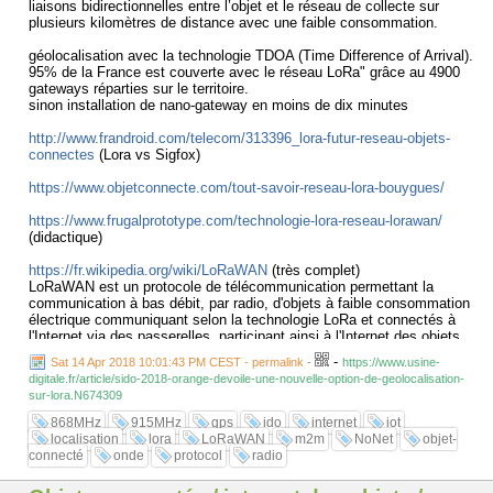
liaisons bidirectionnelles entre l’objet et le réseau de collecte sur
plusieurs kilomètres de distance avec une faible consommation.
géolocalisation avec la technologie TDOA (Time Difference of Arrival).
95% de la France est couverte avec le réseau LoRa" grâce au 4900
gateways réparties sur le territoire.
sinon installation de nano-gateway en moins de dix minutes
http://www.frandroid.com/telecom/313396_lora-futur-reseau-objets-
connectes
(Lora vs Sigfox)
https://www.objetconnecte.com/tout-savoir-reseau-lora-bouygues/
https://www.frugalprototype.com/technologie-lora-reseau-lorawan/
(didactique)
https://fr.wikipedia.org/wiki/LoRaWAN
(très complet)
LoRaWAN est un protocole de télécommunication permettant la
communication à bas débit, par radio, d'objets à faible consommation
électrique communiquant selon la technologie LoRa et connectés à
l'Internet via des passerelles, participant ainsi à l'Internet des objets.
-
Sat 14 Apr 2018 10:01:43 PM CEST - permalink
-
https://www.usine-
https://www.lora-alliance.org/
digitale.fr/article/sido-2018-orange-devoile-une-nouvelle-option-de-geolocalisation-
sur-lora.N674309
#Autres standards et solutions dans ce marché très divers avec
868MHz
915MHz
gps
ido
internet
iot
Weightless-N, Qowisio, les réseaux mesh avec notamment Wirepas,
localisation
lora
LoRaWAN
m2m
NoNet
objet-
les réseaux M2M 3GPP,
connecté
onde
protocol
radio
http://www.oezratty.net/wordpress/2015/reseaux-m2m-2/