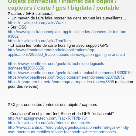
Objets connectés / internet des objets /
capteurs / carte / gps / bigdata / portable
Internet of Things = iot = Objet connecté
# cartes / GPS collaboratif
- Un moyen de faire faire bosser les gens tout-en les surveillants...
https://fr.wikipedia.org/wiki/Waze
- Sur iOS6
http://www.igen.fr/iphone/plans-apple-utilise-les-donnees-de-tomtom-
93882
https://fr.wikipedia.org/wiki/TomTom
- Et aussi les fonts de carte hors ligne avec support GPS
http://www.frandroid.com/android/applications/top-
applications/293860_6-applications-de-navigation-gps-ligne-android
https://www.pearltrees.com/geeknik/technique-logiciels-
donnees/id20546656
https://www.pearltrees.com/geeknik/cartes-calcul-itineraire/id16393010
https://www.pearltrees.com/t/cyclotourisme-randonnee/id20702672
https://forum.arn-fai.net/t/camerago-attrapez-les-toutes/8308
(utilisation
pour des relevés)
# Objets connectés / internet des objets / capteurs
- Couplage d'un objet en Dent Bleue et du GPS "collaboratif"
http://amazingnewtech.com/TrackR/FR/b-75/
https://fr.wikipedia.org/wiki/Internet_des_objets
http://www.atlantico.fr/decryptage/geolocalisation-internet-gps-wifi-3g-
gsm-operateurs-mobiles-iphone-facebook-twitter-smartphones-