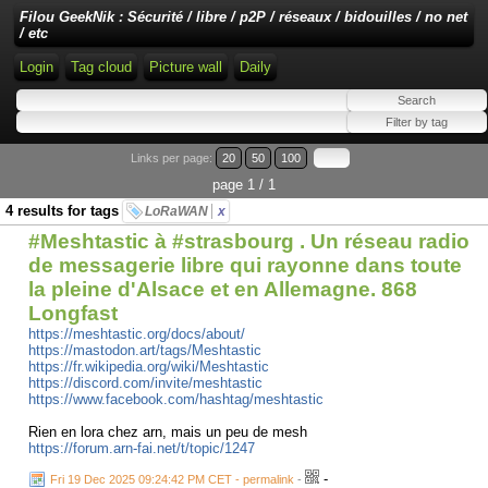
Filou GeekNik : Sécurité / libre / p2P / réseaux / bidouilles / no net
/ etc
Login
Tag cloud
Picture wall
Daily
Links per page:
20
50
100
page 1 / 1
4 results for tags
LoRaWAN
x
#Meshtastic à #strasbourg . Un réseau radio
de messagerie libre qui rayonne dans toute
la pleine d'Alsace et en Allemagne. 868
Longfast
https://meshtastic.org/docs/about/
https://mastodon.art/tags/Meshtastic
https://fr.wikipedia.org/wiki/Meshtastic
https://discord.com/invite/meshtastic
https://www.facebook.com/hashtag/meshtastic
Rien en lora chez arn, mais un peu de mesh
https://forum.arn-fai.net/t/topic/1247
-
Fri 19 Dec 2025 09:24:42 PM CET - permalink
-