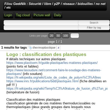
Filou GeekNik : Sécurité / libre / p2P / réseaux / bidouilles / no net
/ etc
Login
Tag cloud
Picture wall
Daily
Links per page:
20
50
100
page 1 / 1
1 results for tags
thermoplastique
x
Logo : classification des plastiques
# détails techniques sur autres plastiques
https://www.plastisem.fr/guide-plastique/les-matieres-plastiques/
(points forts et faibles)
https://www.lasoudure.net/comment-faire-le-soudage-des-matieres-
plastiques/
(info soudure)
https://fr.wikipedia.org/wiki/Liste_de_codes_de_polym%C3%A8res
https://www.inrs.fr/publications/bdd/plastiques.html
(fiche détaillées en
pdf !!! )
https://fr.wikipedia.org/wiki/Temp%C3%A9rature_de_fusion_d%27un_
(température de fusion)
Classification des matières plastiques
classification générale de ces matières thermodurcissables ou
thermoplastiques (deux grands groupes dans lesquels nous