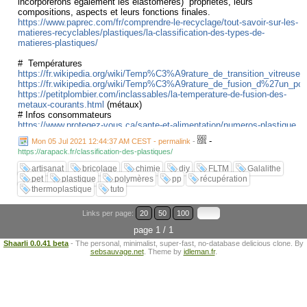
incorporerons également les élastomères) propriétés, leurs
compositions, aspects et leurs fonctions finales.
https://www.paprec.com/fr/comprendre-le-recyclage/tout-savoir-sur-les-
matieres-recyclables/plastiques/la-classification-des-types-de-
matieres-plastiques/
# Températures
https://fr.wikipedia.org/wiki/Temp%C3%A9rature_de_transition_vitreuse
https://fr.wikipedia.org/wiki/Temp%C3%A9rature_de_fusion_d%27un_
https://petitplombier.com/inclassables/la-temperature-de-fusion-des-
metaux-courants.html
(métaux)
# Infos consommateurs
https://www.protegez-vous.ca/sante-et-alimentation/numeros-plastique
(detail des utilisations)
-
Mon 05 Jul 2021 12:44:37 AM CEST - permalink
-
https://arapack.fr/classification-des-plastiques/
https://arapack.fr/classification-des-plastiques/
https://fr.wikipedia.org/wiki/Code_d%27identification_des_r%C3%A9sine
artisanat
bricolage
chimie
diy
FLTM
Galalithe
# Tuto /
pet
plastique
polymères
pp
récupération
https://www.poimobile.fr/decouvrez-ce-quon-peut-faire-avec-des-
thermoplastique
tuto
bouchons-en-plastique/
https://www.youtube.com/watch?v=VrLT-lsxk-o
(agrafes chauffées )
Links per page:
20
50
100
https://forums.futura-sciences.com/chimie/507050-solvant-
polyethylene-pe-pet-ped-etc.html
(solvant PET)
page 1 / 1
https://www.fablablille.fr/creations/tutoriels
Shaarli 0.0.41 beta
- The personal, minimalist, super-fast, no-database delicious clone. By
https://www.youtube.com/watch?v=lhmHfGQB2Kw
méthodes
sebsauvage.net
. Theme by
idleman.fr
.
ingénieuses pour réparer les plastiques cassés d
# ABS
https://www.youtube.com/watch?v=rgTW06xnFbc
(plastique voiture