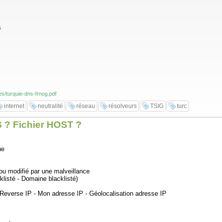
s
es/turquie-dns-frnog.pdf
internet
neutralité
réseau
résolveurs
TSIG
turc
 ? Fichier HOST ?
ne
ou modifié par une malveillance
klisté - Domaine blacklisté)
- Reverse IP - Mon adresse IP - Géolocalisation adresse IP