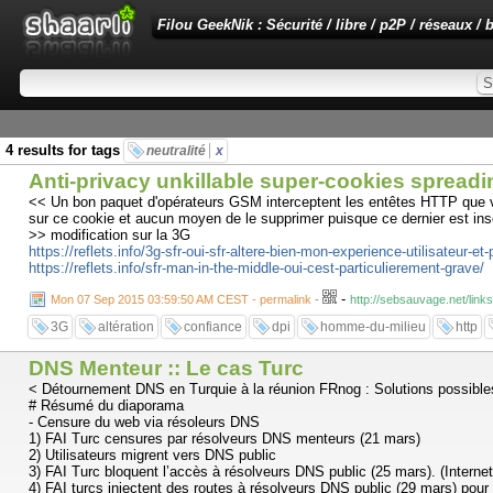
Filou GeekNik : Sécurité / libre / p2P / réseaux / b
4 results for tags
neutralité
x
Anti-privacy unkillable super-cookies spreadi
<< Un bon paquet d'opérateurs GSM interceptent les entêtes HTTP que votr
sur ce cookie et aucun moyen de le supprimer puisque ce dernier est insé
>> modification sur la 3G
https://reflets.info/3g-sfr-oui-sfr-altere-bien-mon-experience-utilisateur-e
https://reflets.info/sfr-man-in-the-middle-oui-cest-particulierement-grave/
-
Mon 07 Sep 2015 03:59:50 AM CEST - permalink
-
http://sebsauvage.net/li
3G
altération
confiance
dpi
homme-du-milieu
http
DNS Menteur :: Le cas Turc
< Détournement DNS en Turquie à la réunion FRnog : Solutions possible
# Résumé du diaporama
- Censure du web via résoleurs DNS
1) FAI Turc censures par résolveurs DNS menteurs (21 mars)
2) Utilisateurs migrent vers DNS public
3) FAI Turc bloquent l’accès à résolveurs DNS public (25 mars). (Internet
4) FAI turcs injectent des routes à résolveurs DNS public (29 mars) pour 