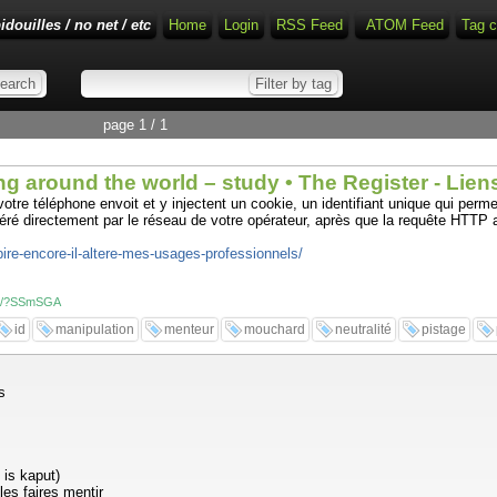
idouilles / no net / etc
Home
Login
RSS Feed
ATOM Feed
Tag c
page 1 / 1
ng around the world – study • The Register - Lie
e téléphone envoit et y injectent un cookie, un identifiant unique qui permet
ré directement par le réseau de votre opérateur, après que la requête HTTP ai
t-pire-encore-il-altere-mes-usages-professionnels/
nks/?SSmSGA
id
manipulation
menteur
mouchard
neutralité
pistage
s
 is kaput)
les faires mentir