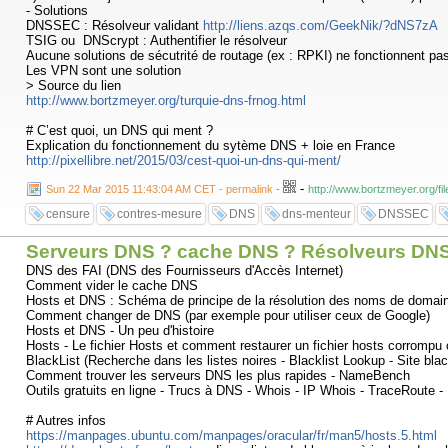
- Solutions
DNSSEC : Résolveur validant
http://liens.azqs.com/GeekNik/?dNS7zA
TSIG ou DNScrypt : Authentifier le résolveur
Aucune solutions de sécutrité de routage (ex : RPKI) ne fonctionnent pa
Les VPN sont une solution
> Source du lien
http://www.bortzmeyer.org/turquie-dns-frnog.html
# C’est quoi, un DNS qui ment ?
Explication du fonctionnement du sytème DNS + loie en France
http://pixellibre.net/2015/03/cest-quoi-un-dns-qui-ment/
-
Sun 22 Mar 2015 11:43:04 AM CET - permalink
-
http://www.bortzmeyer.org/fil
censure
contres-mesure
DNS
dns-menteur
DNSSEC
Serveurs DNS ? cache DNS ? Résolveurs DNS
DNS des FAI (DNS des Fournisseurs d'Accès Internet)
Comment vider le cache DNS
Hosts et DNS : Schéma de principe de la résolution des noms de domai
Comment changer de DNS (par exemple pour utiliser ceux de Google)
Hosts et DNS - Un peu d'histoire
Hosts - Le fichier Hosts et comment restaurer un fichier hosts corrompu 
BlackList (Recherche dans les listes noires - Blacklist Lookup - Site blac
Comment trouver les serveurs DNS les plus rapides - NameBench
Outils gratuits en ligne - Trucs à DNS - Whois - IP Whois - TraceRoute 
# Autres infos
https://manpages.ubuntu.com/manpages/oracular/fr/man5/hosts.5.html