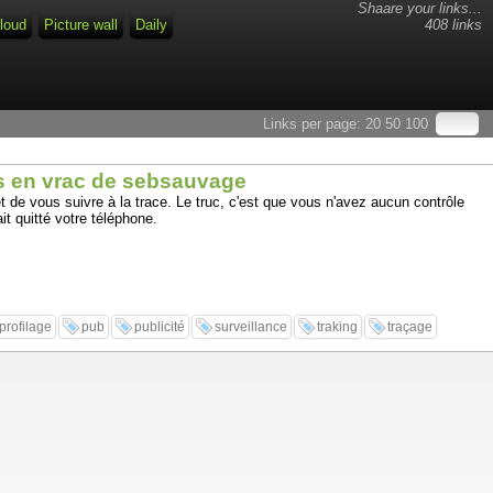
Shaare your links...
loud
Picture wall
Daily
408 links
Links per page:
20
50
100
ns en vrac de sebsauvage
 de vous suivre à la trace. Le truc, c'est que vous n'avez aucun contrôle
t quitté votre téléphone.
profilage
pub
publicité
surveillance
traking
traçage